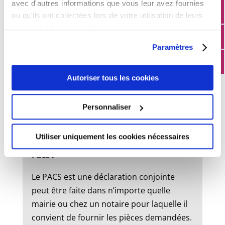
avec d'autres informations que vous leur avez fournies
ou qu'ils ont collectées lors de votre utilisation de leurs
services. Vous consentez à nos cookies si vous
État civil
continuez à utiliser notre site Web.
Paramètres
Mariage :
Autoriser tous les cookies
Un dossier de mariage est à retirer en
mairie. Le mariage peut être célébré dans
Personnaliser
la commune où l’un des futurs époux à
son domicile ou sa résidence.
Utiliser uniquement les cookies nécessaires
Pacs :
Le PACS est une déclaration conjointe
peut être faite dans n’importe quelle
mairie ou chez un notaire pour laquelle il
convient de fournir les pièces demandées.