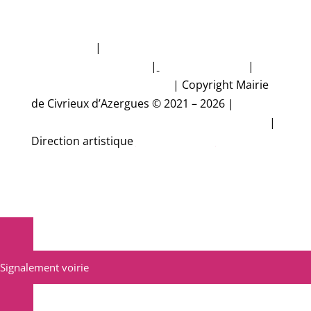
Plan du site
|
Politique de protection des
données personnelles
|
Mentions légales
|
Accessibilité non conforme
|
Copyright Mairie
de Civrieux d’Azergues © 2021 – 2026 |
Conception et réalisation Studio CyberMalice
|
Direction artistique
Estelle Gironde
Signalement voirie