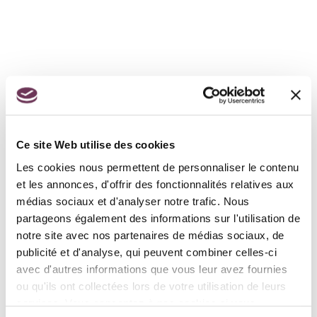
NUMÉROS D'URGENCE
FAQ
Suivre
Suivre
Ce site Web utilise des cookies
Les cookies nous permettent de personnaliser le contenu
et les annonces, d'offrir des fonctionnalités relatives aux
Horaires
médias sociaux et d'analyser notre trafic. Nous
partageons également des informations sur l'utilisation de
Horaires
notre site avec nos partenaires de médias sociaux, de
publicité et d'analyse, qui peuvent combiner celles-ci
avec d'autres informations que vous leur avez fournies
Accueil mairie : uniquement sur rendez-vous les
ou qu'ils ont collectées lors de votre utilisation de leurs
vendredis de 13h30 à 17h00.
services. Vous consentez à nos cookies si vous