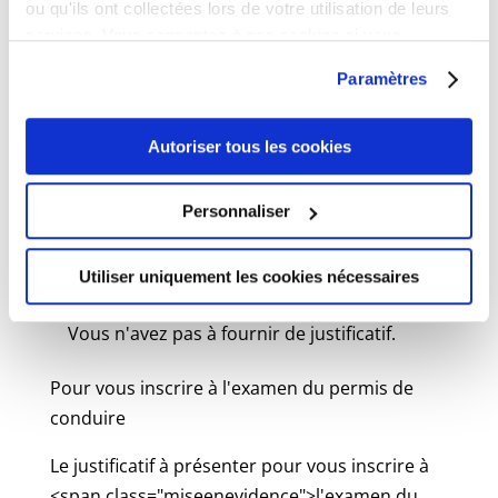
ou qu'ils ont collectées lors de votre utilisation de leurs
encore reçu de convocation pour participer
services. Vous consentez à nos cookies si vous
à la JDC, vous devez contacter votre centre
continuez à utiliser notre site Web.
du service national et de la jeunesse.
Paramètres
Pour connaître les coordonnées de votre
Autoriser tous les cookies
CSNJ :
Où s’adresser ?
Centres du service national et de la
Personnaliser
jeunesse (CSNJ)
Utiliser uniquement les cookies nécessaires
À partir de 25 ans
Vous n'avez pas à fournir de justificatif.
Pour vous inscrire à l'examen du permis de
conduire
Le justificatif à présenter pour vous inscrire à
<span class="miseenevidence">l'examen du