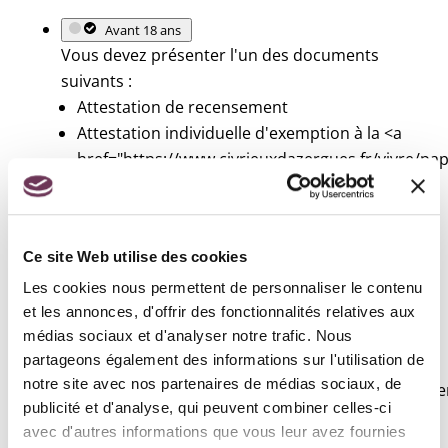
Avant 18 ans
Vous devez présenter l'un des documents
suivants :
Attestation de recensement
Attestation individuelle d'exemption à la <a
href="https://www.civrieuxdazergues.fr/vivre/pap
et-citoyennete/?xml=R56407">JDC</a>
Attestation de situation administrative
(délivrée sur demande en cas de
Ce site Web utilise des cookies
détérioration, perte ou vol de votre
certificat ou attestation)
Les cookies nous permettent de personnaliser le contenu
et les annonces, d'offrir des fonctionnalités relatives aux
médias sociaux et d'analyser notre trafic. Nous
De 18 à 24 ans
partageons également des informations sur l'utilisation de
Si vous avez fait le <a
notre site avec nos partenaires de médias sociaux, de
href="https://www.civrieuxdazergues.fr/vivre/papie
publicité et d'analyse, qui peuvent combiner celles-ci
et-citoyennete/?xml=F870">recensement
avec d'autres informations que vous leur avez fournies
citoyen</a>, mais que vous n'avez pas