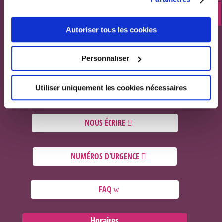
Coordonnées
Mairie de Civrieux d’Azergues
Autoriser tous les cookies
200 Rue de la Mairie
69380 Civrieux d’Azergues
Personnaliser
Utiliser uniquement les cookies nécessaires
04 78 43 04 17
NOUS ÉCRIRE
NUMÉROS D'URGENCE
FAQ
Horaires