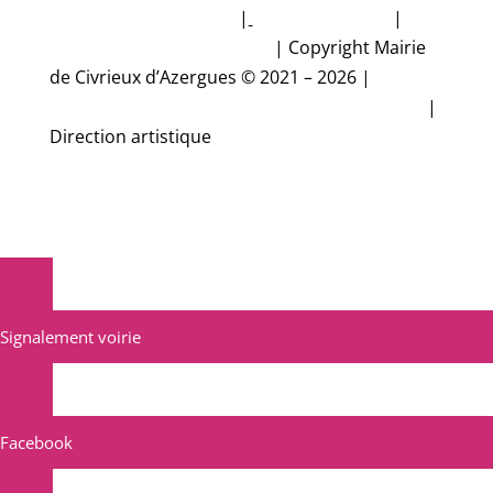
données personnelles
|
Mentions légales
|
Accessibilité non conforme
|
Copyright Mairie
de Civrieux d’Azergues © 2021 – 2026 |
Conception et réalisation Studio CyberMalice
|
Direction artistique
Estelle Gironde
Signalement voirie
Facebook