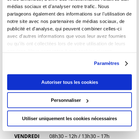
vous les vendredi de 17h00 à 18h30.
médias sociaux et d'analyser notre trafic. Nous
partageons également des informations sur l'utilisation de
Ouverture au public
notre site avec nos partenaires de médias sociaux, de
publicité et d'analyse, qui peuvent combiner celles-ci
LUNDI
09h – 12h
avec d'autres informations que vous leur avez fournies
MARDI
14h – 19h
ou qu'ils ont collectées lors de votre utilisation de leurs
MERCREDI
Fermeture
services. Vous consentez à nos cookies si vous
JEUDI
09h – 12h
continuez à utiliser notre site Web.
Paramètres
VENDREDI
09h – 12h
Standard téléphonique
Autoriser tous les cookies
LUNDI
08h30 – 12h / 13h30 – 17h
Personnaliser
MARDI
08h30 – 12h / 13h30 – 19h
MERCREDI
08h30 – 12h
Utiliser uniquement les cookies nécessaires
JEUDI
08h30 – 12h / 13h30 – 17h
VENDREDI
08h30 – 12h / 13h30 – 17h