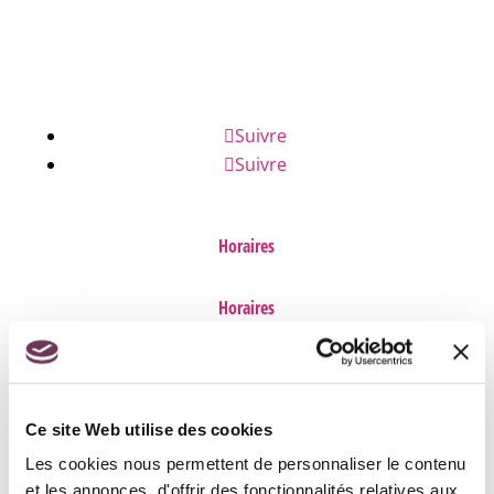
FAQ
Suivre
Suivre
Horaires
Horaires
Accueil mairie : uniquement sur rendez-vous les
vendredis de 13h30 à 17h00.
Ce site Web utilise des cookies
Les cookies nous permettent de personnaliser le contenu
Chaque adjoint ou Maire est disponible sur rendez-
et les annonces, d'offrir des fonctionnalités relatives aux