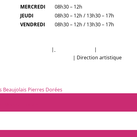
MERCREDI
08h30 – 12h
JEUDI
08h30 – 12h / 13h30 – 17h
VENDREDI
08h30 – 12h / 13h30 – 17h
 données personnelles
|
Mentions légales
|
Accessibilité no
 réalisation Studio CyberMalice
| Direction artistique
Estel
eaujolais Pierres Dorées
et Mission Locale