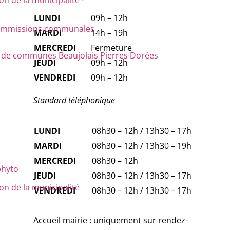
n de la municipalité
LUNDI
09h – 12h
 commissions communales
MARDI
14h – 19h
MERCREDI
Fermeture
e communes Beaujolais Pierres Dorées
JEUDI
09h – 12h
VENDREDI
09h – 12h
Standard téléphonique
LUNDI
08h30 – 12h / 13h30 – 17h
MARDI
08h30 – 12h / 13h30 – 19h
MERCREDI
08h30 – 12h
phyto
JEUDI
08h30 – 12h / 13h30 – 17h
n de la municipalité
VENDREDI
08h30 – 12h / 13h30 – 17h
Accueil mairie : uniquement sur rendez-