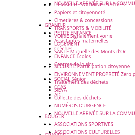
NOUVELLE ARRIVÉE SUR LA COMM
DÉMARCHES ADMINISTRATIVES
Papiers et citoyenneté
Cimetières & concessions
GRANDIR
TRANSPORTS & MOBILITÉ
PETITE ENFANCE
VOIRIE
Signalement voirie
Assistantes maternelles
LOGEMENT
Crèches
SANTÉ
Mutuelle des Monts d’Or
ENFANCE
Écoles
Centres de loisirs
SÉCURITÉ
Participation citoyenne
ENVIRONNEMENT PROPRETÉ
Zéro 
SOCIAL
Sénior
Traitement des déchets
CCAS
SIEVA
AJC
Collecte des déchets
NUMÉROS D’URGENCE
NOUVELLE ARRIVÉE SUR LA COMM
BOUGER
ASSOCIATIONS SPORTIVES
ASSOCIATIONS CULTURELLES
GRANDIR