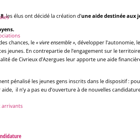
18
, les élus ont décidé la création d’
une aide destinée aux 
rales
oyens.
ociations
é des chances, le
« vivre ensemble »
, développer l’autonomie, l
 de ces jeunes. En contrepartie de l’engagement sur le territo
alité de Civrieux d’Azergues leur apporte une aide financièr
nt pénalisé les jeunes gens inscrits dans le dispositif : pour 
r aide,
il n’y a pas eu d’ouverture à de nouvelles candidatu
 arrivants
andidature