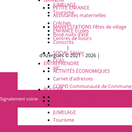
JUMELAGE
PETITE ENFANCE
Tourisme
Assistantes maternelles
Crèches
MANIFESTATIONS
Fêtes de village
ENFANCE
Écoles
Rosé nuits d’été
Centres de loisirs
Conscrits
Plan du site
|
Politique de protection des
SOCIAL
Sénior
d’Azergues © 2021 – 2026 |
Conception et
CCAS
ENTREPRENDRE
AJC
ACTIVITÉS ÉCONOMIQUES
Carnet d’adresses
CCBPD
Communauté de Communes B
BOUGER
ASSOCIATIONS SPORTIVES
Signalement voirie
RECHERCHE D’EMPLOI
Pôle emploi 
ASSOCIATIONS CULTURELLES
JUMELAGE
Tourisme