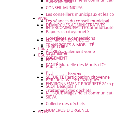
KIOSQUE
Magazine et communicatio
NOUS ÉCRIRE
Vue d’en haut
CONSEIL MUNICIPAL
Les conseillers municipaux et les
NUMÉROS D'URGENCE
VIVRE
Les séances du conseil municipal
DÉMARCHES ADMINISTRATIVES
INTERCOMMUNALITÉ
Communauté d
Papiers et citoyenneté
FAQ
Cimetières & concessions
LES MARCHÉS PUBLICS
TRANSPORTS & MOBILITÉ
TERRITOIRE
Suivre
VOIRIE
Signalement voirie
Urbanisme
Suivre
LOGEMENT
ERP
SANTÉ
Mutuelle des Monts d’Or
Publicité
PLU
Horaires
SÉCURITÉ
Participation citoyenne
PPRI de la Vallée d’Azergues
ENVIRONNEMENT PROPRETÉ
Zéro 
SCOT Beaujolais
Traitement des déchets
KIOSQUE
Magazine et communicatio
SIEVA
Collecte des déchets
NUMÉROS D’URGENCE
VIVRE