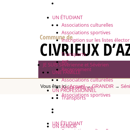
UN ÉTUDIANT
Associations culturelles
Associations sportives
Commune de
Inscription sur les listes électo
CIVRIEUX D’A
Transports
AJC
JE SUIS
Sévérienne et Sévérien
Recensement
UNE FAMILLE
Associations culturelles
Vous êtes ici :
Accueil
→
GRANDIR
→
Séni
Petite enfance
UN PROFESSIONNEL
Associations sportives
Transports
UN ÉTUDIANT
UN SÉNIOR