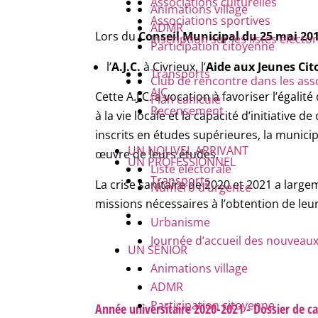
Associations culturelles
Animations village
Associations sportives
ADMR
Lors du
Conseil Municipal du 25 mai 20
Inscription sur les listes électo
Participation citoyenne
l’
A.J.C.
à Civrieux, l’
Aide aux Jeunes Cit
Transports
Club de rencontre dans les ass
AJC
Cette A.J.C. a vocation à favoriser l’égalit
Plan canicule
Recensement
à la vie locale et la capacité d’initiative
inscrits en études supérieures, la municip
UN NOUVEL ARRIVANT
œuvre de leurs études.
UN PROFESSIONNEL
Liste électorale
Transports
La crise sanitaire de 2020 et 2021 a largeme
Numéro d’urgence
missions nécessaires à l’obtention de leu
Urbanisme
Journée d’accueil des nouveaux
UN SÉNIOR
Animations village
ADMR
Participation citoyenne
Année universitaire 2020-2021 - Dossier de c