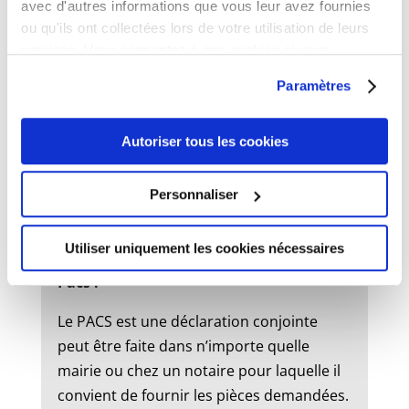
avec d'autres informations que vous leur avez fournies
ou qu'ils ont collectées lors de votre utilisation de leurs
services. Vous consentez à nos cookies si vous
État civil
continuez à utiliser notre site Web.
Paramètres
Mariage :
Autoriser tous les cookies
Un dossier de mariage est à retirer en
mairie. Le mariage peut être célébré dans
Personnaliser
la commune où l’un des futurs époux à
son domicile ou sa résidence.
Utiliser uniquement les cookies nécessaires
Pacs :
Le PACS est une déclaration conjointe
peut être faite dans n’importe quelle
mairie ou chez un notaire pour laquelle il
convient de fournir les pièces demandées.