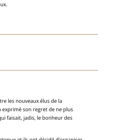
aux.
tre les nouveaux élus de la
 exprimé son regret de ne plus
qui faisait, jadis, le bonheur des
etenue et ils ont décidé d’organiser