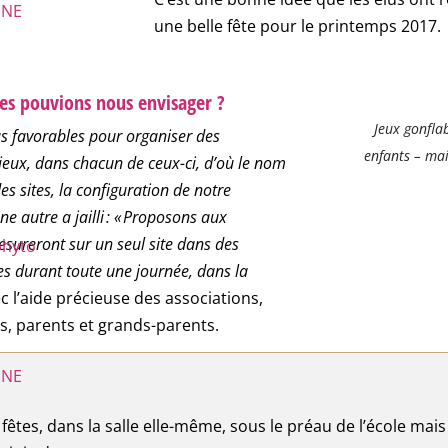
UNE
une belle fête pour le printemps 2017.
les pouvions nous envisager ?
Jeux gonfla
s favorables pour organiser des
enfants – mai
rieux, dans chacun de ceux-ci, d’où le nom
des sites, la configuration de notre
e autre a jailli : « Proposons aux
esureront sur un seul site dans des
phyto
les durant toute une journée, dans la
c l’aide précieuse des associations,
ts, parents et grands-parents.
UNE
des fêtes, dans la salle elle-même, sous le préau de l’école m