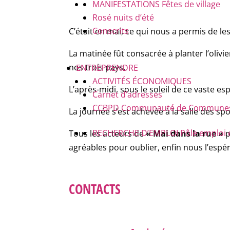
MANIFESTATIONS
Fêtes de village
Rosé nuits d’été
Conscrits
C’était en mai, ce qui nous a permis de les 
La matinée fût consacrée à planter l’olivie
nos trois pays.
ENTREPRENDRE
ACTIVITÉS ÉCONOMIQUES
L’après-midi, sous le soleil de ce vaste 
Carnet d’adresses
CCBPD
Communauté de Communes B
La journée s’est achevée à la salle des s
RECHERCHE D’EMPLOI
Pôle emploi 
Tous les acteurs de
« Mai dans la rue »
p
agréables pour oublier, enfin nous l’espér
CONTACTS