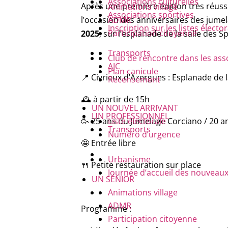
Associations culturelles
Après une première édition très réuss
Animations village
Associations sportives
l’occasion des anniversaires des jumel
ADMR
Inscription sur les listes électo
Participation citoyenne
2025
, sur l’esplanade de la salle des Sp
Transports
Club de rencontre dans les ass
AJC
Plan canicule
📍 Civrieux d’Azergues : Esplanade de l
Recensement
🕰️ à partir de 15h
UN NOUVEL ARRIVANT
UN PROFESSIONNEL
🥳 25 ans du Jumelage Corciano / 20 a
Liste électorale
Transports
Numéro d’urgence
🤩 Entrée libre
Urbanisme
🍴 Petite restauration sur place
Journée d’accueil des nouveaux
UN SÉNIOR
Animations village
ADMR
Programme :
Participation citoyenne