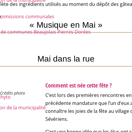
n de la municipalité
mplète des ingrédients utilisés au moment du dépôt des gâte
 commissions communales
.
« Musique en Mai »
e communes Beaujolais Pierres Dorées
Mai dans la rue
Comment est née cette fête ?
 Crédits photo
C’est lors des premières rencontres en
phyto
précédente mandature que l’un d’eux a
n de la municipalité
connaître les joies de la fête au village 
Sévériens.
C’est une bonne idée que les élus ont r