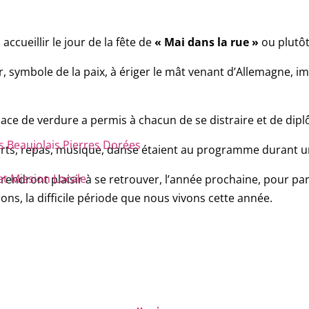
accueillir le jour de la fête de
« Mai dans la rue »
ou plutôt
r, symbole de la paix, à ériger le mât venant d’Allemagne, im
espace de verdure a permis à chacun de se distraire et de d
eaujolais Pierres Dorées
ports, repas, musique, danse étaient au programme durant un
et Mission Locale
rendront plaisir à se retrouver, l’année prochaine, pour p
ons, la difficile période que nous vivons cette année.