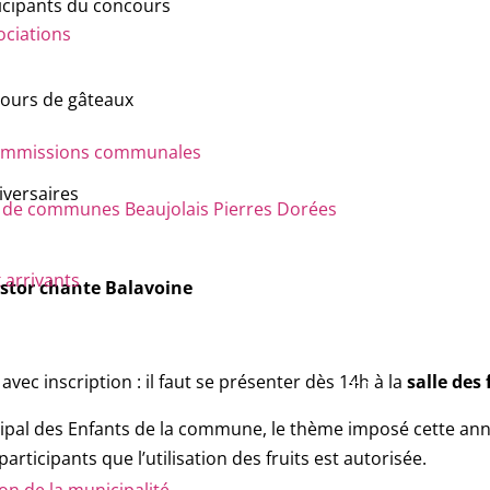
ticipants du concours
ociations
cours de gâteaux
 commissions communales
iversaires
e communes Beaujolais Pierres Dorées
 arrivants
astor chante Balavoine
vec inscription : il faut se présenter dès 14h à la
salle des 
cipal des Enfants de la commune, le thème imposé cette an
participants que l’utilisation des fruits est autorisée.