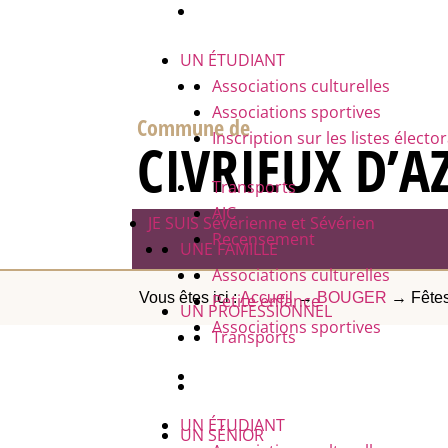
UN ÉTUDIANT
Associations culturelles
Associations sportives
Commune de
Inscription sur les listes électo
CIVRIEUX D’A
Transports
AJC
JE SUIS
Sévérienne et Sévérien
Recensement
UNE FAMILLE
Associations culturelles
Vous êtes ici :
Accueil
→
BOUGER
→
Fêtes
Petite enfance
UN PROFESSIONNEL
Associations sportives
Transports
UN ÉTUDIANT
UN SÉNIOR