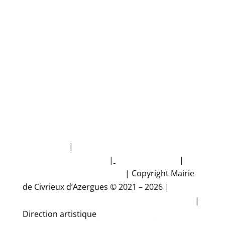
FAQ
NUMÉROS D'URGENCE
Plan du site
|
Politique de protection des
données personnelles
|
Mentions légales
|
Accessibilité non conforme
|
Copyright Mairie
de Civrieux d’Azergues © 2021 – 2026 |
Conception et réalisation Studio CyberMalice
|
Direction artistique
Estelle Gironde