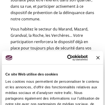
souhaite peut être référent dans son quartier,
dans sa rue, et participer activement à ce
dispositif de prévention de la délinquance dans
notre commune.
Vous habitez le secteur du Marand, Mazard,
Grandval, la Roche, les Verchères… Votre
participation renforcera le dispositif déjà en
place pour toujours plus de sécurité dans vos
quartiers.
Veuillez-vous faire connaitre auprès de
votre conseiller municipal délégué à la
Ce site Web utilise des cookies
sécurité :
Les cookies nous permettent de personnaliser le contenu
et les annonces, d'offrir des fonctionnalités relatives aux
Jean-baptiste PAULIN /
médias sociaux et d'analyser notre trafic. Nous
jbpaulin@civrieuxdazergues.fr
partageons également des informations sur l'utilisation de
notre site avec nos partenaires de médias sociaux, de