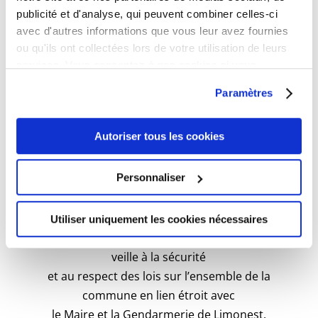
publicité et d'analyse, qui peuvent combiner celles-ci
avec d'autres informations que vous leur avez fournies
Implication de la Participation Citoyenne, avec
ou qu'ils ont collectées lors de votre utilisation de leurs
la Gendarmerie, dans les opérations de
services. Vous consentez à nos cookies si vous
sécurité routière « YENAMARRE » en 2018.
continuez à utiliser notre site Web.
Paramètres
Autoriser tous les cookies
Personnaliser
Utiliser uniquement les cookies nécessaires
La police municipale de Civrieux d’Azergues
veille à la sécurité
et au respect des lois sur l’ensemble de la
commune en lien étroit avec
le Maire et la Gendarmerie de Limonest.