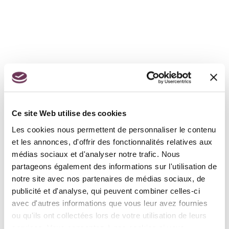
CONTACTS
Ce site Web utilise des cookies
Coordonnées
Les cookies nous permettent de personnaliser le contenu
et les annonces, d'offrir des fonctionnalités relatives aux
médias sociaux et d'analyser notre trafic. Nous
Mairie de Civrieux d’Azergues
partageons également des informations sur l'utilisation de
200 Rue de la Mairie
notre site avec nos partenaires de médias sociaux, de
69380 Civrieux d’Azergues
publicité et d'analyse, qui peuvent combiner celles-ci
avec d'autres informations que vous leur avez fournies
ou qu'ils ont collectées lors de votre utilisation de leurs
04 78 43 04 17
services. Vous consentez à nos cookies si vous