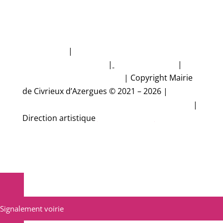
Plan du site
|
Politique de protection des
données personnelles
|
Mentions légales
|
Accessibilité non conforme
|
Copyright Mairie
de Civrieux d’Azergues © 2021 – 2026 |
Conception et réalisation Studio CyberMalice
|
Direction artistique
Estelle Gironde
Signalement voirie