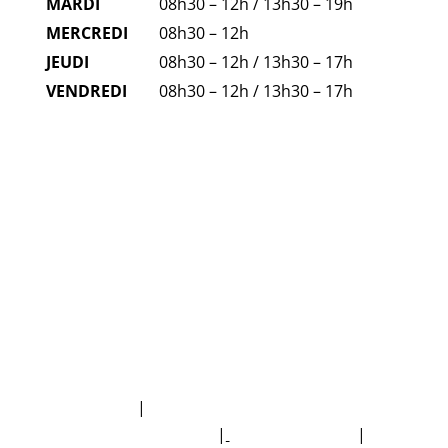
MARDI
08h30 – 12h / 13h30 – 19h
MERCREDI
08h30 – 12h
JEUDI
08h30 – 12h / 13h30 – 17h
VENDREDI
08h30 – 12h / 13h30 – 17h
FAQ
NUMÉROS D'URGENCE
Plan du site
|
Politique de protection des
données personnelles
|
Mentions légales
|