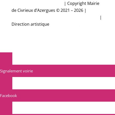
Accessibilité non conforme
|
Copyright Mairie
de Civrieux d’Azergues © 2021 – 2026 |
Conception et réalisation Studio CyberMalice
|
Direction artistique
Estelle Gironde
Signalement voirie
Facebook