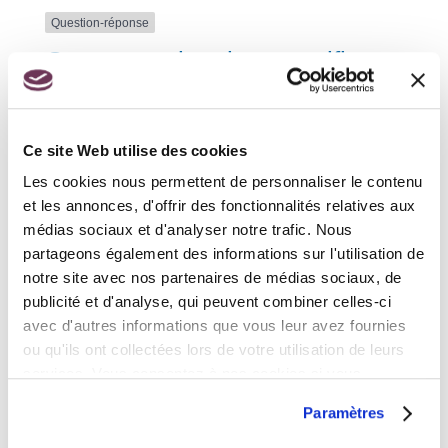
Question-réponse
Comment obtenir un certificat
de position militaire ?
Vérifié le 06/07/2021 - Direction de l'information légale et
Ce site Web utilise des cookies
administrative (Première ministre)
Les cookies nous permettent de personnaliser le contenu
Si vous êtes un homme né avant 1979 et avez été
et les annonces, d'offrir des fonctionnalités relatives aux
exempté ou dispensé du service national, le <span
médias sociaux et d'analyser notre trafic. Nous
class="expression">certificat de position
militaire</span> permet d'attester de la régularité de
partageons également des informations sur l'utilisation de
votre situation. Le service à contacter pour obtenir le
notre site avec nos partenaires de médias sociaux, de
certificat dépend de votre lieu d'habitation actuel.
publicité et d'analyse, qui peuvent combiner celles-ci
avec d'autres informations que vous leur avez fournies
ou qu'ils ont collectées lors de votre utilisation de leurs
Vous habitez en métropole
services. Vous consentez à nos cookies si vous
continuez à utiliser notre site Web.
Vous habitez en outre-mer
Paramètres