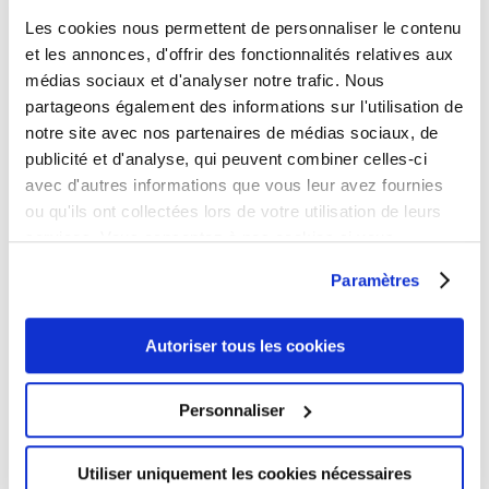
Les cookies nous permettent de personnaliser le contenu
NOUS ÉCRIRE
et les annonces, d'offrir des fonctionnalités relatives aux
médias sociaux et d'analyser notre trafic. Nous
partageons également des informations sur l'utilisation de
NUMÉROS D'URGENCE
notre site avec nos partenaires de médias sociaux, de
publicité et d'analyse, qui peuvent combiner celles-ci
FAQ
avec d'autres informations que vous leur avez fournies
ou qu'ils ont collectées lors de votre utilisation de leurs
services. Vous consentez à nos cookies si vous
Suivre
continuez à utiliser notre site Web.
Suivre
Paramètres
Autoriser tous les cookies
Horaires
Personnaliser
Horaires
Utiliser uniquement les cookies nécessaires
Accueil mairie : uniquement sur rendez-vous les