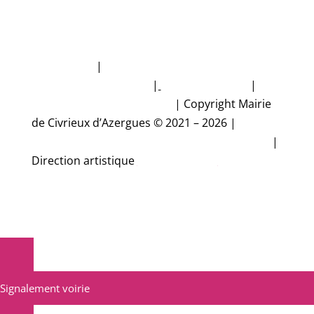
Plan du site
|
Politique de protection des
données personnelles
|
Mentions légales
|
Accessibilité non conforme
|
Copyright Mairie
de Civrieux d’Azergues © 2021 – 2026 |
Conception et réalisation Studio CyberMalice
|
Direction artistique
Estelle Gironde
Signalement voirie