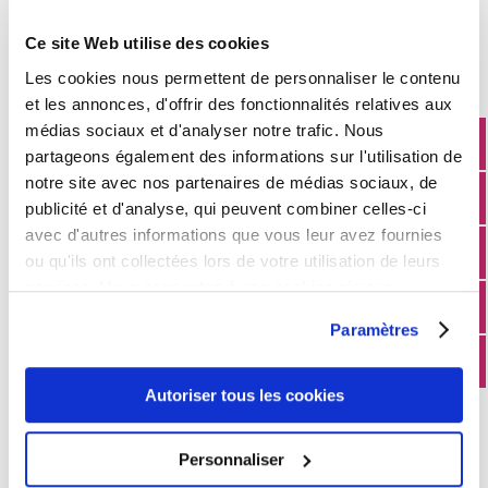
Plan canicule
Ce site Web utilise des cookies
Les cookies nous permettent de personnaliser le contenu
et les annonces, d'offrir des fonctionnalités relatives aux
médias sociaux et d'analyser notre trafic. Nous
partageons également des informations sur l'utilisation de
notre site avec nos partenaires de médias sociaux, de
UN NOUVEL ARRIVANT
publicité et d'analyse, qui peuvent combiner celles-ci
avec d'autres informations que vous leur avez fournies
Liste électorale
ou qu'ils ont collectées lors de votre utilisation de leurs
Numéro d'urgence
services. Vous consentez à nos cookies si vous
continuez à utiliser notre site Web.
Numéro d'urgence
Paramètres
Urbanisme
Journée d'accueil des nouveaux arrivants
Autoriser tous les cookies
Personnaliser