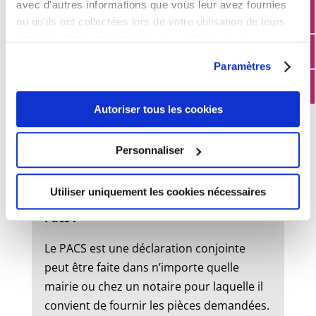
avec d'autres informations que vous leur avez fournies
ou qu'ils ont collectées lors de votre utilisation de leurs
services. Vous consentez à nos cookies si vous
État civil
continuez à utiliser notre site Web.
Paramètres
Mariage :
Autoriser tous les cookies
Un dossier de mariage est à retirer en
mairie. Le mariage peut être célébré dans
Personnaliser
la commune où l’un des futurs époux à
son domicile ou sa résidence.
Utiliser uniquement les cookies nécessaires
Pacs :
Le PACS est une déclaration conjointe
peut être faite dans n’importe quelle
mairie ou chez un notaire pour laquelle il
convient de fournir les pièces demandées.