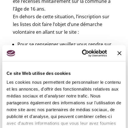
été recensés militairement sur la commune à
l’âge de 16 ans.
En dehors de cette situation, l’inscription sur
les listes doit faire l’objet d’une démarche
volontaire en allant sur le site :
Pour se renseigner veuillez vous rendre sur
le site du
Service Public
Recensement militaire :
Ce site Web utilise des cookies
Tous les jeunes Français (filles ou garçons)
Les cookies nous permettent de personnaliser le contenu
ayant atteint l’âge de 16 ans doivent
et les annonces, d'offrir des fonctionnalités relatives aux
spontanément se faire recenser auprès de leur
médias sociaux et d'analyser notre trafic. Nous
mairie (ou du consulat s’ils habitent à
partageons également des informations sur l'utilisation de
l’étranger). Cette formalité est obligatoire pour
notre site avec nos partenaires de médias sociaux, de
pouvoir se présenter aux concours et examens
publicité et d'analyse, qui peuvent combiner celles-ci
publics. Cette démarche enclenche
avec d'autres informations que vous leur avez fournies