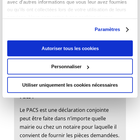
avec d'autres informations que vous leur avez fournies
ou qu'ils ont collectées lors de votre utilisation de leurs
services. Vous consentez à nos cookies si vous
État civil
continuez à utiliser notre site Web.
Paramètres
Mariage :
Autoriser tous les cookies
Un dossier de mariage est à retirer en
mairie. Le mariage peut être célébré dans
Personnaliser
la commune où l’un des futurs époux à
son domicile ou sa résidence.
Utiliser uniquement les cookies nécessaires
Pacs :
Le PACS est une déclaration conjointe
peut être faite dans n’importe quelle
mairie ou chez un notaire pour laquelle il
convient de fournir les pièces demandées.