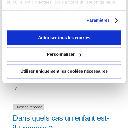
ou qu'ils ont collectées lors de votre utilisation de leurs
services. Vous consentez à nos cookies si vous
continuez à utiliser notre site Web.
Paramètres
Recensement militaire :
Autoriser tous les cookies
Personnaliser
Utiliser uniquement les cookies nécessaires
Accueil particuliers
>
Étranger - Europe
>
Nationalité
française
>
Dans quels cas un enfant est-il Français
?
Question-réponse
Dans quels cas un enfant est-