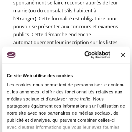
spontanément se faire recenser auprès de leur
mairie (ou du consulat s’ils habitent à
l’étranger). Cette formalité est obligatoire pour
pouvoir se présenter aux concours et examens
publics. Cette démarche enclenche
automatiquement leur inscription sur les listes
électorales à l’âge de 18 ans.
Attestation d’accueil :
Tout étranger qui souhaite effectuer en France
Ce site Web utilise des cookies
un séjour de moins de 3 mois, dans le cadre
Les cookies nous permettent de personnaliser le contenu
d’une visite privée et familiale, doit présenter
et les annonces, d'offrir des fonctionnalités relatives aux
médias sociaux et d'analyser notre trafic. Nous
un justificatif d’hébergement. Ce justificatif
partageons également des informations sur l'utilisation de
consiste en une attestation d’accueil.
notre site avec nos partenaires de médias sociaux, de
L’attestation est demandée en mairie et signée
publicité et d'analyse, qui peuvent combiner celles-ci
par la personne (française ou étrangère) qui se
avec d'autres informations que vous leur avez fournies
propose de l’héberger en France.