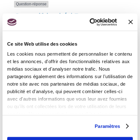
Question-réponse
Carte d'identité / Passeport :
comment prouver sa
nationalité française ?
Ce site Web utilise des cookies
Vérifié le 02/03/2021 - Direction de l'information légale et
Les cookies nous permettent de personnaliser le contenu
administrative (Première ministre)
et les annonces, d'offrir des fonctionnalités relatives aux
Vous pouvez obtenir une carte nationale d'identité ou
médias sociaux et d'analyser notre trafic. Nous
un passeport à condition d'être de nationalité française.
partageons également des informations sur l'utilisation de
Plusieurs types de documents vous permettent de
notre site avec nos partenaires de médias sociaux, de
prouver votre nationalité.
publicité et d'analyse, qui peuvent combiner celles-ci
avec d'autres informations que vous leur avez fournies
Tout replier
Tout déplier
ou qu'ils ont collectées lors de votre utilisation de leurs
services. Vous consentez à nos cookies si vous
1. Prouver sa nationalité grâce à une
continuez à utiliser notre site Web.
carte d'identité ou passeport récent
Paramètres