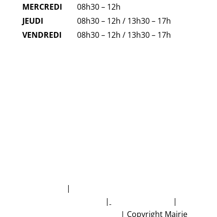
MERCREDI
08h30 – 12h
JEUDI
08h30 – 12h / 13h30 – 17h
VENDREDI
08h30 – 12h / 13h30 – 17h
FAQ
NUMÉROS D'URGENCE
Plan du site
|
Politique de protection des
données personnelles
|
Mentions légales
|
Accessibilité non conforme
|
Copyright Mairie