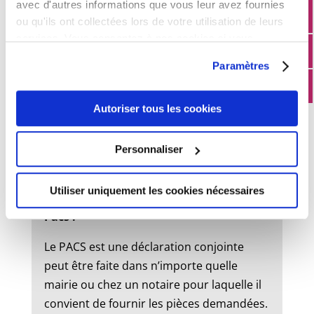
avec d'autres informations que vous leur avez fournies
ou qu'ils ont collectées lors de votre utilisation de leurs
services. Vous consentez à nos cookies si vous
État civil
continuez à utiliser notre site Web.
Paramètres
Mariage :
Autoriser tous les cookies
Un dossier de mariage est à retirer en
mairie. Le mariage peut être célébré dans
Personnaliser
la commune où l’un des futurs époux à
son domicile ou sa résidence.
Utiliser uniquement les cookies nécessaires
Pacs :
Le PACS est une déclaration conjointe
peut être faite dans n’importe quelle
mairie ou chez un notaire pour laquelle il
convient de fournir les pièces demandées.