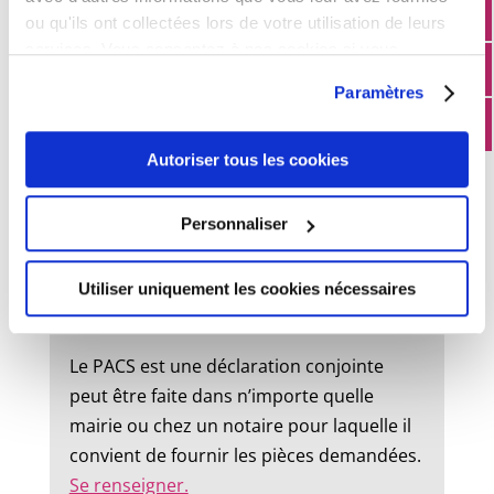
ou qu'ils ont collectées lors de votre utilisation de leurs
État civil
services. Vous consentez à nos cookies si vous
continuez à utiliser notre site Web.
Paramètres
Mariage :
Autoriser tous les cookies
Un dossier de mariage est à retirer en
mairie. Le mariage peut être célébré dans
Personnaliser
la commune où l’un des futurs époux à
son domicile ou sa résidence.
Utiliser uniquement les cookies nécessaires
Pacs :
Le PACS est une déclaration conjointe
peut être faite dans n’importe quelle
mairie ou chez un notaire pour laquelle il
convient de fournir les pièces demandées.
Se renseigner.