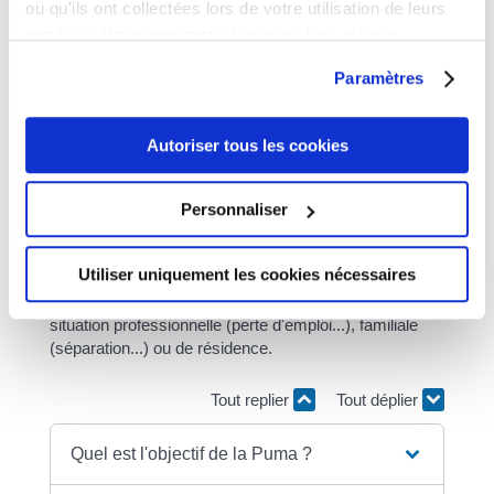
ou qu'ils ont collectées lors de votre utilisation de leurs
services. Vous consentez à nos cookies si vous
Question-réponse
continuez à utiliser notre site Web.
Paramètres
Qu'est-ce que la protection
universelle maladie (Puma) ?
Autoriser tous les cookies
Vérifié le 27/04/2023 - Direction de l'information légale et
administrative (Première ministre)
Personnaliser
Qu'appelle-t-on la protection universelle maladie
(Puma) ? Ce principe permet une prise en charge des
Utiliser uniquement les cookies nécessaires
frais de santé sans rupture de droits. Cette prise en
charge est assurée même en cas de changement de
situation professionnelle (perte d'emploi...), familiale
(séparation...) ou de résidence.
Tout replier
Tout déplier
Quel est l'objectif de la Puma ?