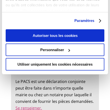
ou qu'ils ont collectées lors de votre utilisation de leurs
État civil
services. Vous consentez à nos cookies si vous
continuez à utiliser notre site Web.
Paramètres
Mariage :
Autoriser tous les cookies
Un dossier de mariage est à retirer en
mairie. Le mariage peut être célébré dans
Personnaliser
la commune où l’un des futurs époux à
son domicile ou sa résidence.
Utiliser uniquement les cookies nécessaires
Pacs :
Le PACS est une déclaration conjointe
peut être faite dans n’importe quelle
mairie ou chez un notaire pour laquelle il
convient de fournir les pièces demandées.
Se renseigner.