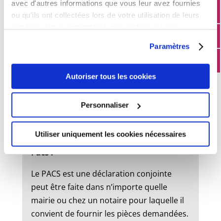
avec d'autres informations que vous leur avez fournies
ou qu'ils ont collectées lors de votre utilisation de leurs
services. Vous consentez à nos cookies si vous
État civil
continuez à utiliser notre site Web.
Paramètres
Mariage :
Autoriser tous les cookies
Un dossier de mariage est à retirer en
mairie. Le mariage peut être célébré dans
Personnaliser
la commune où l’un des futurs époux à
son domicile ou sa résidence.
Utiliser uniquement les cookies nécessaires
Pacs :
Le PACS est une déclaration conjointe
peut être faite dans n’importe quelle
mairie ou chez un notaire pour laquelle il
convient de fournir les pièces demandées.