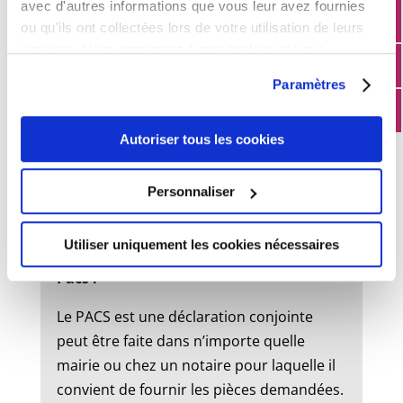
avec d'autres informations que vous leur avez fournies
ou qu'ils ont collectées lors de votre utilisation de leurs
services. Vous consentez à nos cookies si vous
État civil
continuez à utiliser notre site Web.
Paramètres
Mariage :
Autoriser tous les cookies
Un dossier de mariage est à retirer en
mairie. Le mariage peut être célébré dans
Personnaliser
la commune où l’un des futurs époux à
son domicile ou sa résidence.
Utiliser uniquement les cookies nécessaires
Pacs :
Le PACS est une déclaration conjointe
peut être faite dans n’importe quelle
mairie ou chez un notaire pour laquelle il
convient de fournir les pièces demandées.