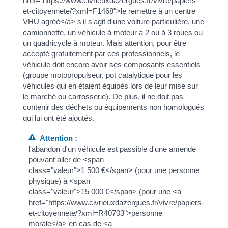
href="https://www.civrieuxdazergues.fr/vivre/papiers-
et-citoyennete/?xml=F1468">le remettre à un centre
VHU agréé</a> s'il s'agit d'une voiture particulière, une
camionnette, un véhicule à moteur à 2 ou à 3 roues ou
un quadricycle à moteur. Mais attention, pour être
accepté gratuitement par ces professionnels, le
véhicule doit encore avoir ses composants essentiels
(groupe motopropulseur, pot catalytique pour les
véhicules qui en étaient équipés lors de leur mise sur
le marché ou carrosserie). De plus, il ne doit pas
contenir des déchets ou équipements non homologués
qui lui ont été ajoutés.
Attention :
l'abandon d'un véhicule est passible d'une amende
pouvant aller de <span
class="valeur">1 500 €</span> (pour une personne
physique) à <span
class="valeur">15 000 €</span> (pour une <a
href="https://www.civrieuxdazergues.fr/vivre/papiers-
et-citoyennete/?xml=R40703">personne
morale</a> en cas de <a