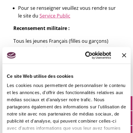
Pour se renseigner veuillez vous rendre sur
le site du
Service Public
Recensement militaire :
Tous les jeunes Français (filles ou garçons)
ayant atteint l’âge de 16 ans doivent
spontanément se faire recenser auprès de leur
mairie (ou du consulat s’ils habitent à
l’étranger). Cette formalité est obligatoire pour
Ce site Web utilise des cookies
pouvoir se présenter aux concours et examens
Les cookies nous permettent de personnaliser le contenu
publics. Cette démarche enclenche
et les annonces, d'offrir des fonctionnalités relatives aux
automatiquement leur inscription sur les listes
médias sociaux et d'analyser notre trafic. Nous
électorales à l’âge de 18 ans.
partageons également des informations sur l'utilisation de
notre site avec nos partenaires de médias sociaux, de
Attestation d’accueil :
publicité et d'analyse, qui peuvent combiner celles-ci
avec d'autres informations que vous leur avez fournies
Tout étranger qui souhaite effectuer en France