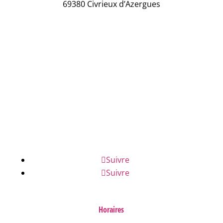
69380 Civrieux d’Azergues
04 78 43 04 17
NOUS ÉCRIRE
NUMÉROS D'URGENCE
FAQ
Suivre
Suivre
Horaires