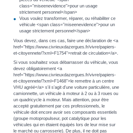
class="miseenevidence">pour un usage
strictement personnel</span>
Vous voulez transformer, réparer, ou réhabiliter ce
véhicule <span class="miseenevidence">pour un
usage strictement personnel</span>
Vous devez, dans ces cas, faire une déclaration de <a
href="https://www.civrieuxdazergues.fr/vivre/papiers-
et-citoyennete/?xml=F1754">retrait de circulation</a>.
Si vous souhaitez vous débarrasser du véhicule, vous
devez obligatoirement <a
href="https://www.civrieuxdazergues.fr/vivre/papiers-
et-citoyennete/?xml=F1468">le remettre à un centre
VHU agréé</a> s'il s'agit d'une voiture particulière, une
camionnette, un véhicule à moteur à 2 ou à 3 roues ou
un quadricycle à moteur. Mais attention, pour être
accepté gratuitement par ces professionnels, le
véhicule doit encore avoir ses composants essentiels
(groupe motopropulseur, pot catalytique pour les
véhicules qui en étaient équipés lors de leur mise sur
le marché ou carrosserie). De plus, il ne doit pas