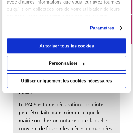
avec d'autres informations que vous leur avez fournies
ou qu'ils ont collectées lors de votre utilisation de leurs
services. Vous consentez à nos cookies si vous
État civil
continuez à utiliser notre site Web.
Paramètres
Mariage :
Autoriser tous les cookies
Un dossier de mariage est à retirer en
mairie. Le mariage peut être célébré dans
Personnaliser
la commune où l’un des futurs époux à
son domicile ou sa résidence.
Utiliser uniquement les cookies nécessaires
Pacs :
Le PACS est une déclaration conjointe
peut être faite dans n’importe quelle
mairie ou chez un notaire pour laquelle il
convient de fournir les pièces demandées.