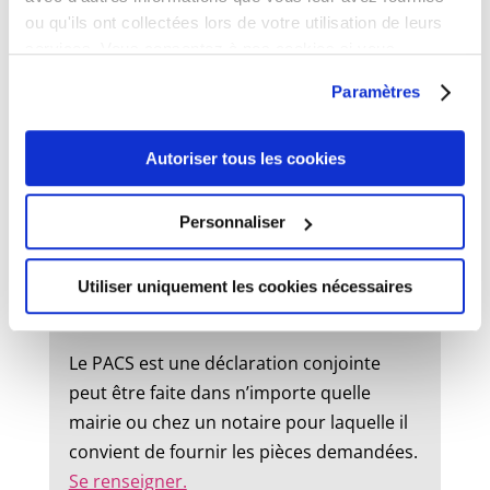
ou qu'ils ont collectées lors de votre utilisation de leurs
État civil
services. Vous consentez à nos cookies si vous
continuez à utiliser notre site Web.
Paramètres
Mariage :
Autoriser tous les cookies
Un dossier de mariage est à retirer en
mairie. Le mariage peut être célébré dans
Personnaliser
la commune où l’un des futurs époux à
son domicile ou sa résidence.
Utiliser uniquement les cookies nécessaires
Pacs :
Le PACS est une déclaration conjointe
peut être faite dans n’importe quelle
mairie ou chez un notaire pour laquelle il
convient de fournir les pièces demandées.
Se renseigner.