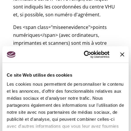
sont indiqués les coordonnées du centre VHU
et, si possible, son numéro d'agrément.
Des <span class="miseenevidence">points
numériques</span> (avec ordinateurs,
imprimantes et scanners) sont mis à votre
disposition dans chaque préfecture et dans la
plupart des sous-préfectures. Vous pouvez y
accomplir la démarche. Vous pouvez être aidé
par des médiateurs numériques si vous
Ce site Web utilise des cookies
rencontrez des difficultés avec l'utilisation
Les cookies nous permettent de personnaliser le contenu
d'internet.
et les annonces, d'offrir des fonctionnalités relatives aux
médias sociaux et d'analyser notre trafic. Nous
Vous pouvez aussi être accompagné dans
partageons également des informations sur l'utilisation de
votre démarche par une <span
notre site avec nos partenaires de médias sociaux, de
class="miseenevidence">maison France
publicité et d'analyse, qui peuvent combiner celles-ci
Services</span> :
avec d'autres informations que vous leur avez fournies