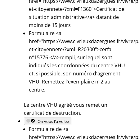
href="https://www.civrieuxdazergues.fr/vivre/p
et-citoyennete/?xml=F1360">Certificat de
situation administrative</a> datant de
moins de 15 jours
Formulaire <a
href="https://www.civrieuxdazergues.fr/vivre/p
et-citoyennete/?xml=R20300">cerfa
n°15776 </a>rempli, sur lequel sont
indiqués les coordonnées du centre VHU
et, si possible, son numéro d'agrément
VHU. Remettez l'exemplaire n°2 au
centre.
Le centre VHU agréé vous remet un
certificat de destruction.
On vous l'a volée
Formulaire de <a
href="https://www.civrieuxdazergues.fr/vivre/p