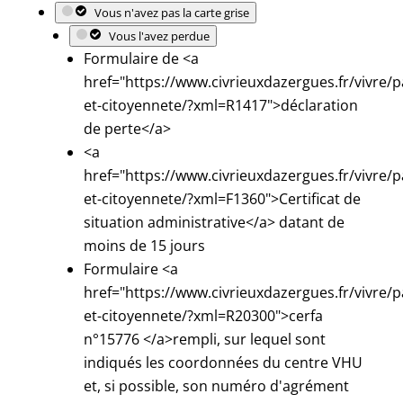
Vous n'avez pas la carte grise
Vous l'avez perdue
Formulaire de <a
href="https://www.civrieuxdazergues.fr/vivre/p
et-citoyennete/?xml=R1417">déclaration
de perte</a>
<a
href="https://www.civrieuxdazergues.fr/vivre/p
et-citoyennete/?xml=F1360">Certificat de
situation administrative</a> datant de
moins de 15 jours
Formulaire <a
href="https://www.civrieuxdazergues.fr/vivre/p
et-citoyennete/?xml=R20300">cerfa
n°15776 </a>rempli, sur lequel sont
indiqués les coordonnées du centre VHU
et, si possible, son numéro d'agrément