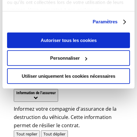
Où s’adresser ?
ou qu'ils ont collectées lors de votre utilisation de leurs
services. Vous consentez à nos cookies si vous
Point d'accueil numérique
continuez à utiliser notre site Web.
Paramètres
France Services / Maison de services au
public
Autoriser tous les cookies
Attention :
Personnaliser
il n'est désormais plus possible de déposer la
déclaration auprès des préfectures et sous-
Utiliser uniquement les cookies nécessaires
préfectures (ou de l'envoyer par courrier).
Information de l'assureur
Informez votre compagnie d'assurance de la
destruction du véhicule. Cette information
permet de résilier le contrat.
Tout replier
Tout déplier