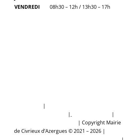
VENDREDI
08h30 – 12h / 13h30 – 17h
FAQ
NUMÉROS D'URGENCE
Plan du site
|
Politique de protection des
données personnelles
|
Mentions légales
|
Accessibilité non conforme
|
Copyright Mairie
de Civrieux d’Azergues © 2021 – 2026 |
Conception et réalisation Studio CyberMalice
|