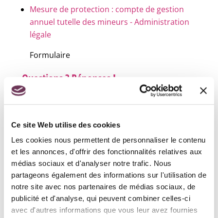
Mesure de protection : compte de gestion
annuel tutelle des mineurs - Administration
légale
Formulaire
Questions ? Réponses !
Quel est le coût d'une tutelle ou d'une
curatelle ?
Comment les proches peuvent-ils contrôler
Ce site Web utilise des cookies
l'action du tuteur ou du curateur ?
Les cookies nous permettent de personnaliser le contenu
Tutelle, curatelle, sauvegarde de justice :
et les annonces, d'offrir des fonctionnalités relatives aux
quelles différences ?
médias sociaux et d'analyser notre trafic. Nous
Tutelle, curatelle, sauvegarde de justice :
partageons également des informations sur l'utilisation de
comment obtenir le certificat médical ?
notre site avec nos partenaires de médias sociaux, de
Qui peut demander la mise sous tutelle,
publicité et d'analyse, qui peuvent combiner celles-ci
curatelle ou sauvegarde de justice ?
avec d'autres informations que vous leur avez fournies