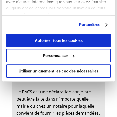
avec d'autres informations que vous leur avez fournies
ou qu'ils ont collectées lors de votre utilisation de leurs
services. Vous consentez à nos cookies si vous
État civil
continuez à utiliser notre site Web.
Paramètres
Mariage :
Autoriser tous les cookies
Un dossier de mariage est à retirer en
mairie. Le mariage peut être célébré dans
Personnaliser
la commune où l’un des futurs époux à
son domicile ou sa résidence.
Utiliser uniquement les cookies nécessaires
Pacs :
Le PACS est une déclaration conjointe
peut être faite dans n’importe quelle
mairie ou chez un notaire pour laquelle il
convient de fournir les pièces demandées.