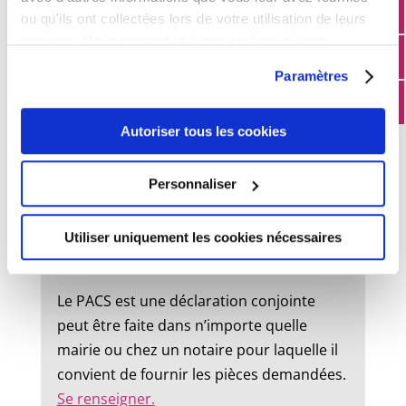
ou qu'ils ont collectées lors de votre utilisation de leurs
État civil
services. Vous consentez à nos cookies si vous
continuez à utiliser notre site Web.
Paramètres
Mariage :
Autoriser tous les cookies
Un dossier de mariage est à retirer en
mairie. Le mariage peut être célébré dans
Personnaliser
la commune où l’un des futurs époux à
son domicile ou sa résidence.
Utiliser uniquement les cookies nécessaires
Pacs :
Le PACS est une déclaration conjointe
peut être faite dans n’importe quelle
mairie ou chez un notaire pour laquelle il
convient de fournir les pièces demandées.
Se renseigner.