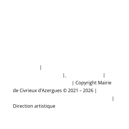
NUMÉROS D'URGENCE
Plan du site
|
Politique de protection des
données personnelles
|
Mentions légales
|
Accessibilité non conforme
|
Copyright Mairie
de Civrieux d’Azergues © 2021 – 2026 |
Conception et réalisation Studio CyberMalice
|
Direction artistique
Estelle Gironde