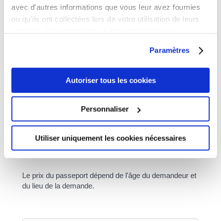
Le montant du passeport d'une personne majeure
avec d'autres informations que vous leur avez fournies
dépend du lieu de la demande.
ou qu'ils ont collectées lors de votre utilisation de leurs
services. Vous consentez à nos cookies si vous
En métropole
continuez à utiliser notre site Web.
Paramètres
Dans un département d'outre-mer
Autoriser tous les cookies
À l'étranger
À savoir
Personnaliser
dans certains cas, il est possible <a
href="https://www.civrieuxdazergues.fr/vivre/papiers-
Utiliser uniquement les cookies nécessaires
et-citoyennete/?xml=F1709">d'obtenir ou de
renouveler son passeport gratuitement</a>.
Le prix du passeport dépend de l'âge du demandeur et
du lieu de la demande.