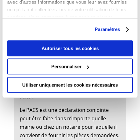
avec d'autres informations que vous leur avez fournies
ou qu'ils ont collectées lors de votre utilisation de leurs
services. Vous consentez à nos cookies si vous
État civil
continuez à utiliser notre site Web.
Paramètres
Mariage :
Autoriser tous les cookies
Un dossier de mariage est à retirer en
mairie. Le mariage peut être célébré dans
Personnaliser
la commune où l’un des futurs époux à
son domicile ou sa résidence.
Utiliser uniquement les cookies nécessaires
Pacs :
Le PACS est une déclaration conjointe
peut être faite dans n’importe quelle
mairie ou chez un notaire pour laquelle il
convient de fournir les pièces demandées.