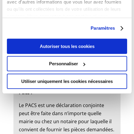
avec d'autres informations que vous leur avez fournies
ou qu'ils ont collectées lors de votre utilisation de leurs
services. Vous consentez à nos cookies si vous
État civil
continuez à utiliser notre site Web.
Paramètres
Mariage :
Autoriser tous les cookies
Un dossier de mariage est à retirer en
mairie. Le mariage peut être célébré dans
Personnaliser
la commune où l’un des futurs époux à
son domicile ou sa résidence.
Utiliser uniquement les cookies nécessaires
Pacs :
Le PACS est une déclaration conjointe
peut être faite dans n’importe quelle
mairie ou chez un notaire pour laquelle il
convient de fournir les pièces demandées.