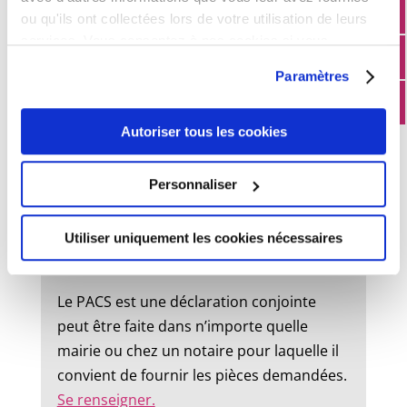
ou qu'ils ont collectées lors de votre utilisation de leurs
État civil
services. Vous consentez à nos cookies si vous
continuez à utiliser notre site Web.
Paramètres
Mariage :
Autoriser tous les cookies
Un dossier de mariage est à retirer en
mairie. Le mariage peut être célébré dans
Personnaliser
la commune où l’un des futurs époux à
son domicile ou sa résidence.
Utiliser uniquement les cookies nécessaires
Pacs :
Le PACS est une déclaration conjointe
peut être faite dans n’importe quelle
mairie ou chez un notaire pour laquelle il
convient de fournir les pièces demandées.
Se renseigner.