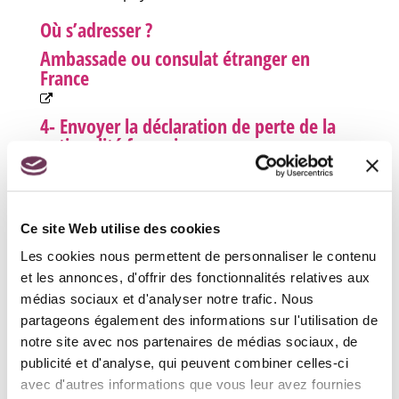
Où s’adresser ?
Ambassade ou consulat étranger en
France
4- Envoyer la déclaration de perte de la
nationalité française
En France
Vous devez vous adresser au tribunal
judiciaire ou de proximité de votre domicile.
Ce site Web utilise des cookies
Les cookies nous permettent de personnaliser le contenu
Vous pouvez déposer votre dossier ou
et les annonces, d'offrir des fonctionnalités relatives aux
l'envoyer par courrier.
Où s’adresser ?
médias sociaux et d'analyser notre trafic. Nous
partageons également des informations sur l'utilisation de
Tribunal judiciaire
notre site avec nos partenaires de médias sociaux, de
publicité et d'analyse, qui peuvent combiner celles-ci
À l'étranger
avec d'autres informations que vous leur avez fournies