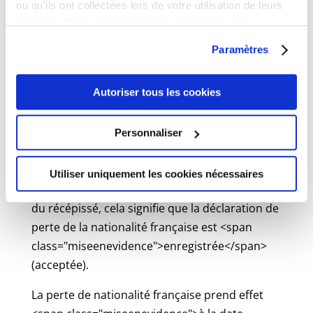
Vous devez vous adresser aux autorités
ou qu'ils ont collectées lors de votre utilisation de leurs
consulaires ou diplomatiques françaises.
services. Vous consentez à nos cookies si vous
Où s’adresser ?
continuez à utiliser notre site Web.
Paramètres
Ambassade ou consulat français à
l'étranger
Autoriser tous les cookies
5- Si la déclaration est acceptée, garder 1
Personnaliser
copie avec la mention "enregistrée"
<span class="miseenevidence">En l'absence de
Utiliser uniquement les cookies nécessaires
réponse dans les 6 mois</span> suivant la date
du récépissé, cela signifie que la déclaration de
perte de la nationalité française est <span
class="miseenevidence">enregistrée</span>
(acceptée).
La perte de nationalité française prend effet