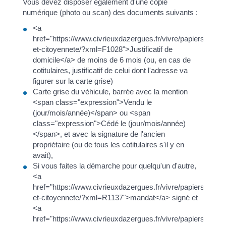
Vous devez disposer également d'une copie
numérique (photo ou scan) des documents suivants :
<a
href="https://www.civrieuxdazergues.fr/vivre/papiers-
et-citoyennete/?xml=F1028">Justificatif de
domicile</a> de moins de 6 mois (ou, en cas de
cotitulaires, justificatif de celui dont l'adresse va
figurer sur la carte grise)
Carte grise du véhicule, barrée avec la mention
<span class="expression">Vendu le
(jour/mois/année)</span> ou <span
class="expression">Cédé le (jour/mois/année)
</span>, et avec la signature de l'ancien
propriétaire (ou de tous les cotitulaires s'il y en
avait),
Si vous faites la démarche pour quelqu'un d'autre,
<a
href="https://www.civrieuxdazergues.fr/vivre/papiers-
et-citoyennete/?xml=R1137">mandat</a> signé et
<a
href="https://www.civrieuxdazergues.fr/vivre/papiers-