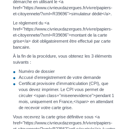
démarche en utilisant le <a
href="https://www.civrieuxdazergues.fr/vivre/papiers-
et-citoyennete/?xml=R39696">simulateur dédié</a>.
Le règlement du <a
href="https://www.civrieuxdazergues.fr/vivre/papiers-
et-citoyennete/?xml=R39696">montant de la carte
grise</a> doit obligatoirement être effectué par carte
bancaire.
À la fin de la procédure, vous obtenez les 3 éléments
suivants :
Numéro de dossier
Accusé d'enregistrement de votre demande
Certificat provisoire d'immatriculation (CPI), que
vous devez imprimer. Le CPI vous permet de
circuler <span class="miseenevidence">pendant 1
mois, uniquement en France,</span> en attendant
de recevoir votre carte grise.
Vous recevrez la carte grise définitive sous <a
href="https://www.civrieuxdazergues.fr/vivre/papiers-
et-citoyennete/?xml=R23562">pli sécurisé</a> à votre