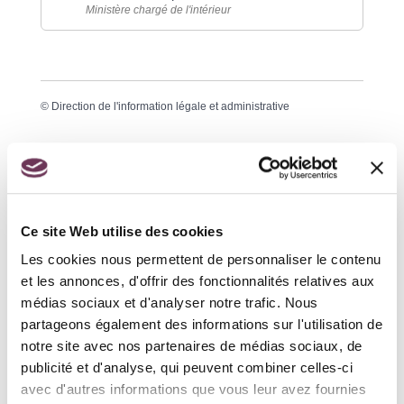
Ministère chargé de l'intérieur
©
Direction de l'information légale et administrative
Pour demander un passeport :
Ce site Web utilise des cookies
Les cookies nous permettent de personnaliser le contenu
et les annonces, d'offrir des fonctionnalités relatives aux
médias sociaux et d'analyser notre trafic. Nous
Accueil particuliers
>
Transports - Mobilité
>
Carte
partageons également des informations sur l'utilisation de
grise (certificat d'immatriculation)
>
Comment
notre site avec nos partenaires de médias sociaux, de
immatriculer un 2 roues ou une moto d'occasion
publicité et d'analyse, qui peuvent combiner celles-ci
acheté en France ?
avec d'autres informations que vous leur avez fournies