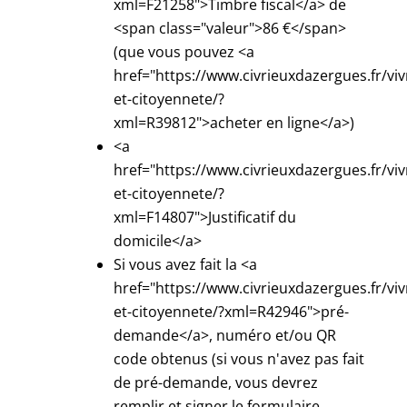
xml=F21258">Timbre fiscal</a> de
<span class="valeur">86 €</span>
(que vous pouvez <a
href="https://www.civrieuxdazergues.fr/viv
et-citoyennete/?
xml=R39812">acheter en ligne</a>)
<a
href="https://www.civrieuxdazergues.fr/viv
et-citoyennete/?
xml=F14807">Justificatif du
domicile</a>
Si vous avez fait la <a
href="https://www.civrieuxdazergues.fr/viv
et-citoyennete/?xml=R42946">pré-
demande</a>, numéro et/ou QR
code obtenus (si vous n'avez pas fait
de pré-demande, vous devrez
remplir et signer le formulaire