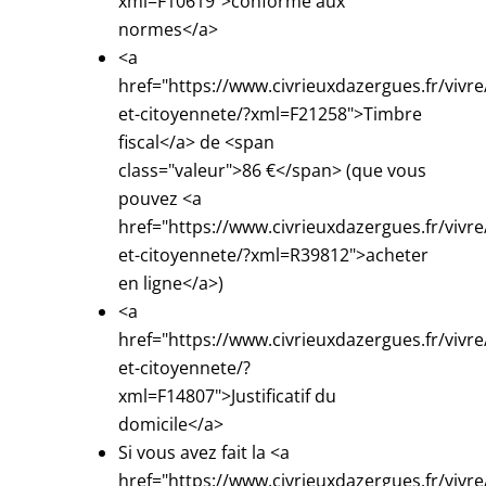
xml=F10619">conforme aux
normes</a>
<a
href="https://www.civrieuxdazergues.fr/vivre
et-citoyennete/?xml=F21258">Timbre
fiscal</a> de <span
class="valeur">86 €</span> (que vous
pouvez <a
href="https://www.civrieuxdazergues.fr/vivre
et-citoyennete/?xml=R39812">acheter
en ligne</a>)
<a
href="https://www.civrieuxdazergues.fr/vivre
et-citoyennete/?
xml=F14807">Justificatif du
domicile</a>
Si vous avez fait la <a
href="https://www.civrieuxdazergues.fr/vivre