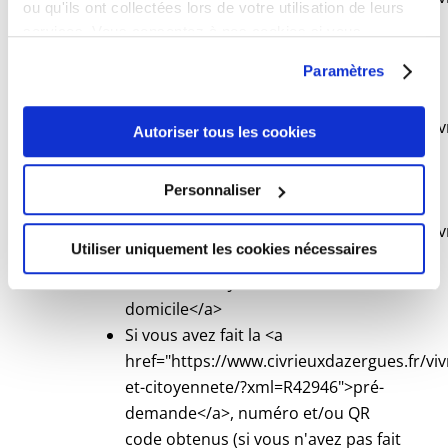
ou qu'ils ont collectées lors de votre utilisation de leurs
et-citoyennete/?
services. Vous consentez à nos cookies si vous
xml=F21258">Timbre fiscal</a> de
continuez à utiliser notre site Web.
Paramètres
<span class="valeur">86 €</span>
(que vous pouvez <a
href="https://www.civrieuxdazergues.fr/viv
Autoriser tous les cookies
et-citoyennete/?
xml=R39812">acheter en ligne</a>)
Personnaliser
<a
href="https://www.civrieuxdazergues.fr/viv
Utiliser uniquement les cookies nécessaires
et-citoyennete/?
xml=F14807">Justificatif du
domicile</a>
Si vous avez fait la <a
href="https://www.civrieuxdazergues.fr/viv
et-citoyennete/?xml=R42946">pré-
demande</a>, numéro et/ou QR
code obtenus (si vous n'avez pas fait