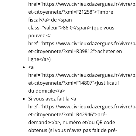
href="https://www.civrieuxdazergues.fr/vivre/p
et-citoyennete/?xml=F21258">Timbre
fiscal</a> de <span
class="valeur">86 €</span> (que vous
pouvez <a
href="https://www.civrieuxdazergues.fr/vivre/p
et-citoyennete/?xml=R39812">acheter en
ligne</a>)
<a
href="https://www.civrieuxdazergues.fr/vivre/p
et-citoyennete/?xml=F14807">Justificatif
du domicile</a>
Si vous avez fait la <a
href="https://www.civrieuxdazergues.fr/vivre/p
et-citoyennete/?xml=R42946">pré-
demande</a>, numéro et/ou QR code
obtenus (si vous n'avez pas fait de pré-