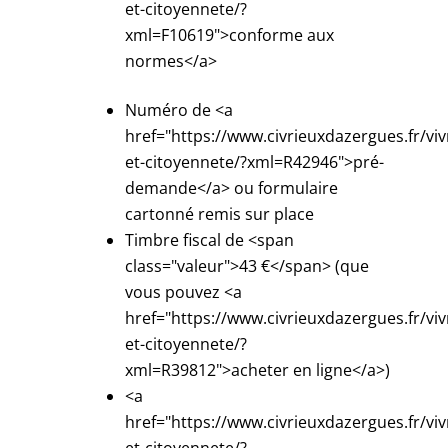
et-citoyennete/?
xml=F10619">conforme aux
normes</a>
Numéro de <a
href="https://www.civrieuxdazergues.fr/viv
et-citoyennete/?xml=R42946">pré-
demande</a> ou formulaire
cartonné remis sur place
Timbre fiscal de <span
class="valeur">43 €</span> (que
vous pouvez <a
href="https://www.civrieuxdazergues.fr/viv
et-citoyennete/?
xml=R39812">acheter en ligne</a>)
<a
href="https://www.civrieuxdazergues.fr/viv