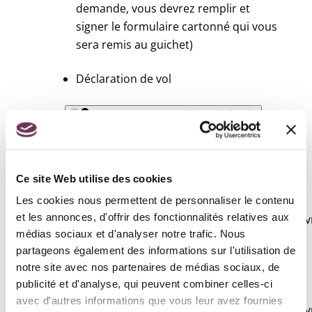
demande, vous devrez remplir et
signer le formulaire cartonné qui vous
sera remis au guichet)
Déclaration de vol
Vous avez une carte d'identité périmée
Date d'expiration : moins de 5 ans
Votre carte d'identité
Ce site Web utilise des cookies
Photo d'identité de moins de 6 mois
et <a
Les cookies nous permettent de personnaliser le contenu
et les annonces, d'offrir des fonctionnalités relatives aux
href="https://www.civrieuxdazergues.fr/viv
médias sociaux et d'analyser notre trafic. Nous
et-citoyennete/?
partageons également des informations sur l'utilisation de
xml=F10619">conforme aux
notre site avec nos partenaires de médias sociaux, de
normes</a>
publicité et d'analyse, qui peuvent combiner celles-ci
<a
avec d'autres informations que vous leur avez fournies
href="https://www.civrieuxdazergues.fr/viv