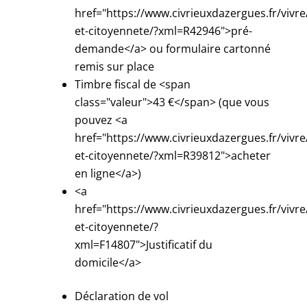
href="https://www.civrieuxdazergues.fr/vivre
et-citoyennete/?xml=R42946">pré-
demande</a> ou formulaire cartonné
remis sur place
Timbre fiscal de <span
class="valeur">43 €</span> (que vous
pouvez <a
href="https://www.civrieuxdazergues.fr/vivre
et-citoyennete/?xml=R39812">acheter
en ligne</a>)
<a
href="https://www.civrieuxdazergues.fr/vivre
et-citoyennete/?
xml=F14807">Justificatif du
domicile</a>
Déclaration de vol