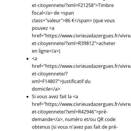
et-citoyennete/?xml=F21258">Timbre
fiscal</a> de <span
class="valeur">86 €</span> (que vous
pouvez <a
href="https://www.civrieuxdazergues.fr/vivre
et-citoyennete/?xml=R39812">acheter
en ligne</a>)
<a
href="https://www.civrieuxdazergues.fr/vivre
et-citoyennete/?
xml=F14807">Justificatif du
domicile</a>
Si vous avez fait la <a
href="https://www.civrieuxdazergues.fr/vivre
et-citoyennete/?xml=R42946">pré-
demande</a>, numéro et/ou QR code
obtenus (si vous n'avez pas fait de pré-