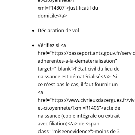
et-citoyennete/?
xml=F14807">Justificatif du
domicile</a>
Déclaration de vol
Vérifiez si <a
href="https://passeport.ants.gouv.fr/service
adherentes-a-la-dematerialisation"
target="_blank">l'état civil du lieu de
naissance est dématérialisé</a>. Si
ce n'est pas le cas, il faut fournir un
<a
href="https://www.civrieuxdazergues.fr/viv
et-citoyennete/?xml=R1406">acte de
naissance (copie intégrale ou extrait
avec filiation)</a> de <span
class="miseenevidence">moins de 3