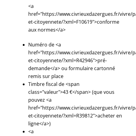
<a
href="https://www.civrieuxdazergues.fr/vivre/p
et-citoyennete/?xml=F10619">conforme
aux normes</a>
Numéro de <a
href="https://www.civrieuxdazergues.fr/vivre/p
et-citoyennete/?xml=R42946">pré-
demande</a> ou formulaire cartonné
remis sur place
Timbre fiscal de <span
class="valeur">43 €</span> (que vous
pouvez <a
href="https://www.civrieuxdazergues.fr/vivre/p
et-citoyennete/?xml=R39812">acheter en
ligne</a>)
<a