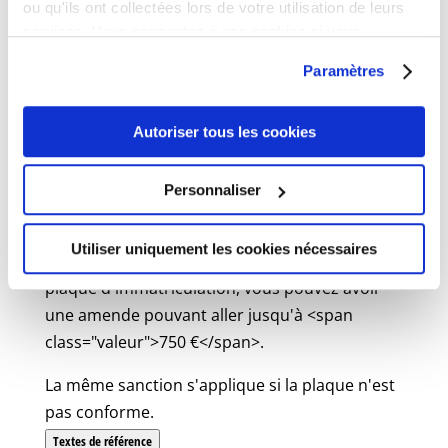
ou qu'ils ont collectées lors de votre utilisation de leurs
La plaque doit être disposée de manière
services. Vous consentez à nos cookies si vous
évidente <span class="miseenevidence">à
continuez à utiliser notre site Web.
Paramètres
l'arrière</span>. Elle ne doit pas être
détachable.
Autoriser tous les cookies
Elle doit avoir des caractères noirs sur fond
blanc.
Personnaliser
Sanctions
Utiliser uniquement les cookies nécessaires
Si vous circulez avec un véhicule qui n'a pas de
plaque d'immatriculation, vous pouvez avoir
une amende pouvant aller jusqu'à <span
class="valeur">750 €</span>.
La même sanction s'applique si la plaque n'est
pas conforme.
Textes de référence