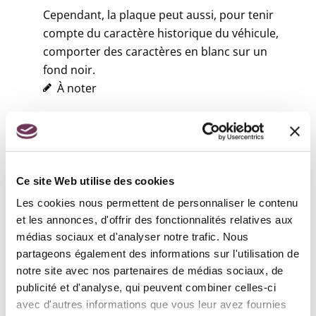
Cependant, la plaque peut aussi, pour tenir
compte du caractère historique du véhicule,
comporter des caractères en blanc sur un
fond noir.
À noter
il n'est pas nécessaire que la plaque
d'immatriculation comporte un identifiant
territorial.
Ce site Web utilise des cookies
Un véhicule agricole ou forestier à moteur peut
Les cookies nous permettent de personnaliser le contenu
n'avoir qu'<span class="miseenevidence">une
et les annonces, d'offrir des fonctionnalités relatives aux
seule plaque d'immatriculation</span>. Le
médias sociaux et d'analyser notre trafic. Nous
véhicule doit être attaché à une exploitation
partageons également des informations sur l'utilisation de
agricole ou forestière, à une entreprise de
notre site avec nos partenaires de médias sociaux, de
travaux agricoles ou à une coopérative
publicité et d'analyse, qui peuvent combiner celles-ci
d'utilisation de matériel agricole.
avec d'autres informations que vous leur avez fournies