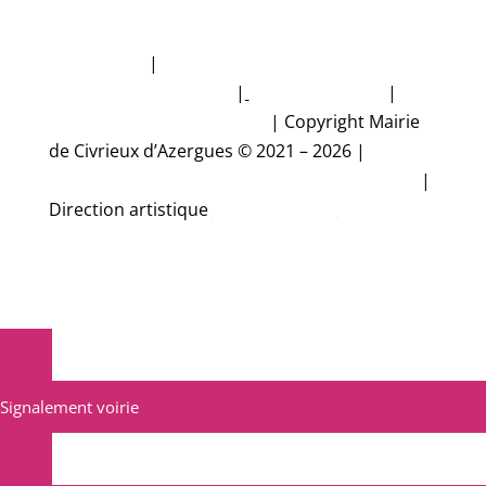
Plan du site
|
Politique de protection des
données personnelles
|
Mentions légales
|
Accessibilité non conforme
|
Copyright Mairie
de Civrieux d’Azergues © 2021 – 2026 |
Conception et réalisation Studio CyberMalice
|
Direction artistique
Estelle Gironde
Signalement voirie