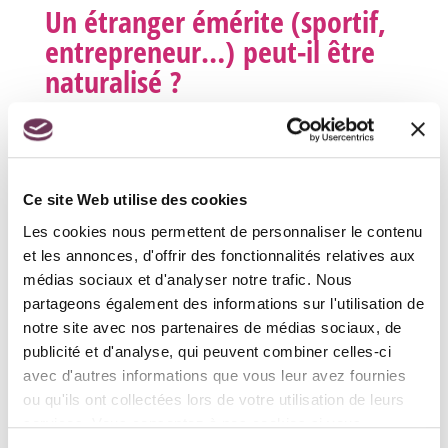
Un étranger émérite (sportif,
entrepreneur…) peut-il être
naturalisé ?
Vérifié le 06/09/2023 - Direction de
l'information légale et administrative (Première
ministre)
La nationalité française peut être accordée à
Ce site Web utilise des cookies
un étranger francophone qui contribue par
Les cookies nous permettent de personnaliser le contenu
son action émérite au rayonnement de la
et les annonces, d'offrir des fonctionnalités relatives aux
médias sociaux et d'analyser notre trafic. Nous
France et à la prospérité de ses relations
partageons également des informations sur l'utilisation de
économiques internationales.
notre site avec nos partenaires de médias sociaux, de
Ces 2 conditions sont cumulatives.
publicité et d'analyse, qui peuvent combiner celles-ci
avec d'autres informations que vous leur avez fournies
Il peut s'agir par exemple d'une personnalité
ou qu'ils ont collectées lors de votre utilisation de leurs
ou d'un chef d'entreprise dont l'action dans ce
services. Vous consentez à nos cookies si vous
continuez à utiliser notre site Web.