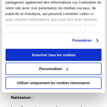
partageons également des informations sur l'utilisation de
notre site avec nos partenaires de médias sociaux, de
publicité et d'analyse, qui peuvent combiner celles-ci
Mariage :
avec d'autres informations que vous leur avez fournies
ou qu'ils ont collectées lors de votre utilisation de leurs
Un dossier de mariage est à retirer en mairie.
services. Vous consentez à nos cookies si vous
Le mariage peut être célébré dans la commune
continuez à utiliser notre site Web.
où l’un des futurs époux à son domicile ou sa
Paramètres
résidence.
Autoriser tous les cookies
Pacs :
Le PACS est une déclaration conjointe peut
Personnaliser
être faite dans n’importe quelle mairie ou chez
un notaire pour laquelle il convient de fournir
Utiliser uniquement les cookies nécessaires
les pièces demandées.
Se renseigner.
Naissance :