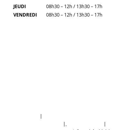
JEUDI
08h30 – 12h / 13h30 – 17h
VENDREDI
08h30 – 12h / 13h30 – 17h
FAQ
NUMÉROS D'URGENCE
Plan du site
|
Politique de protection des
données personnelles
|
Mentions légales
|