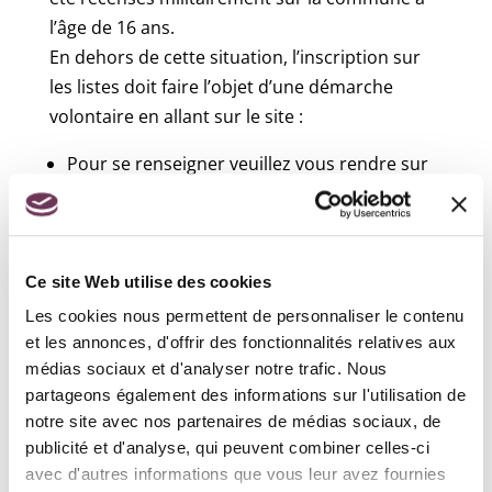
l’âge de 16 ans.
En dehors de cette situation, l’inscription sur
les listes doit faire l’objet d’une démarche
volontaire en allant sur le site :
Pour se renseigner veuillez vous rendre sur
le site du
Service Public
Recensement militaire :
Ce site Web utilise des cookies
Tous les jeunes Français (filles ou garçons)
ayant atteint l’âge de 16 ans doivent
Les cookies nous permettent de personnaliser le contenu
spontanément se faire recenser auprès de leur
et les annonces, d'offrir des fonctionnalités relatives aux
médias sociaux et d'analyser notre trafic. Nous
mairie (ou du consulat s’ils habitent à
partageons également des informations sur l'utilisation de
l’étranger). Cette formalité est obligatoire pour
notre site avec nos partenaires de médias sociaux, de
pouvoir se présenter aux concours et examens
publicité et d'analyse, qui peuvent combiner celles-ci
publics. Cette démarche enclenche
avec d'autres informations que vous leur avez fournies