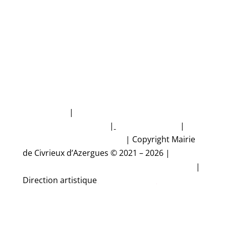
NUMÉROS D'URGENCE
Plan du site
|
Politique de protection des
données personnelles
|
Mentions légales
|
Accessibilité non conforme
|
Copyright Mairie
de Civrieux d’Azergues © 2021 – 2026 |
Conception et réalisation Studio CyberMalice
|
Direction artistique
Estelle Gironde