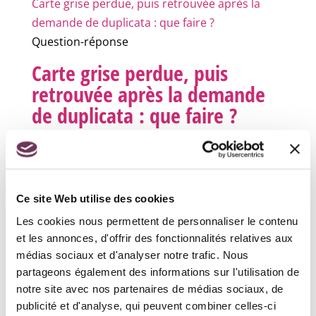
Carte grise perdue, puis retrouvée après la
demande de duplicata : que faire ?
Question-réponse
Carte grise perdue, puis
retrouvée après la demande
de duplicata : que faire ?
Vérifié le 02/08/2021 - Direction de
l'information légale et administrative (Première
ministre)
Si vous retrouvez la carte grise après avoir
Ce site Web utilise des cookies
demandé un duplicata, vous ne pouvez pas
Les cookies nous permettent de personnaliser le contenu
annuler la procédure.
et les annonces, d'offrir des fonctionnalités relatives aux
médias sociaux et d'analyser notre trafic. Nous
En effet, une fois le duplicata demandé, la
partageons également des informations sur l'utilisation de
fabrication de la nouvelle carte grise (duplicata)
notre site avec nos partenaires de médias sociaux, de
est lancée.
publicité et d'analyse, qui peuvent combiner celles-ci