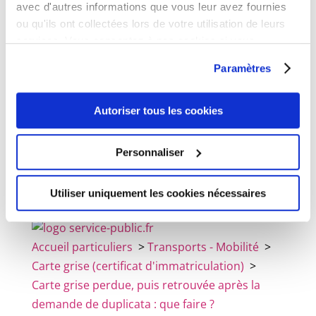
avec d'autres informations que vous leur avez fournies
La carte grise retrouvée (appelée <span
ou qu'ils ont collectées lors de votre utilisation de leurs
class="expression">primata</span>) est alors
services. Vous consentez à nos cookies si vous
invalidée.
continuez à utiliser notre site Web.
Paramètres
Vous devez ainsi la détruire.
©
Direction de l'information légale et
Autoriser tous les cookies
administrative
Personnaliser
Attestation d'accueil :
Utiliser uniquement les cookies nécessaires
Accueil particuliers
>
Transports - Mobilité
>
Carte grise (certificat d'immatriculation)
>
Carte grise perdue, puis retrouvée après la
demande de duplicata : que faire ?