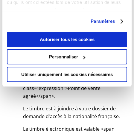
ou qu'ils ont collectées lors de votre utilisation de leurs
Demander le remboursement d'un
services. Vous consentez à nos cookies si vous
timbre électronique
continuez à utiliser notre site Web.
Préparez la référence de la transaction
Paramètres
(indiquée sur le justificatif de paiement).
Accéder au service en ligne
Autoriser tous les cookies
Ministère chargé des finances
Personnaliser
Dans un bureau de tabac
Vous pouvez acheter un timbre fiscal
électronique dans un bureau de tabac s'il
Utiliser uniquement les cookies nécessaires
est équipé de l'application <span
class="expression">Point de vente
agréé</span>.
Le timbre est à joindre à votre dossier de
demande d'accès à la nationalité française.
Le timbre électronique est valable <span