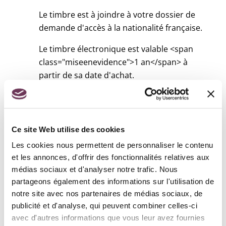
Le timbre est à joindre à votre dossier de
demande d'accès à la nationalité française.
Le timbre électronique est valable <span
class="miseenevidence">1 an</span> à
partir de sa date d'achat.
Pour éviter qu'il ne soit plus valide au
moment du dépôt de votre demande,
attendez d'avoir fini de préparer votre
Ce site Web utilise des cookies
dossier avant de l'acheter.
Les cookies nous permettent de personnaliser le contenu
Vous pouvez demander en ligne son
et les annonces, d'offrir des fonctionnalités relatives aux
remboursement dans les <span
médias sociaux et d'analyser notre trafic. Nous
partageons également des informations sur l'utilisation de
class="miseenevidence">18 mois</span>
notre site avec nos partenaires de médias sociaux, de
qui suivent son achat :
publicité et d'analyse, qui peuvent combiner celles-ci
avec d'autres informations que vous leur avez fournies
Service en ligne