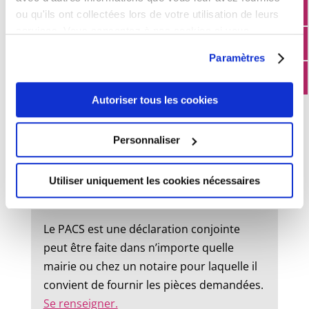
ou qu'ils ont collectées lors de votre utilisation de leurs
État civil
services. Vous consentez à nos cookies si vous
continuez à utiliser notre site Web.
Paramètres
Mariage :
Autoriser tous les cookies
Un dossier de mariage est à retirer en
mairie. Le mariage peut être célébré dans
Personnaliser
la commune où l’un des futurs époux à
son domicile ou sa résidence.
Utiliser uniquement les cookies nécessaires
Pacs :
Le PACS est une déclaration conjointe
peut être faite dans n’importe quelle
mairie ou chez un notaire pour laquelle il
convient de fournir les pièces demandées.
Se renseigner.