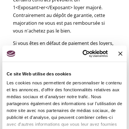
1<Exposant>er</Exposant> loyer majoré.
Contrairement au dépôt de garantie, cette
majoration ne vous est pas remboursée si
vous n'achetez pas le bien.
Si vous êtes en défaut de paiement des loyers,
2 cas peuvent se présenter.
Le prêteur veut résilier le contrat
Vous devez alors rendre le véhicule, payer
les loyers dus et non réglés ainsi qu'une
Ce site Web utilise des cookies
indemnité supplémentaire basée sur la
Les cookies nous permettent de personnaliser le contenu
valeur du véhicule.
et les annonces, d'offrir des fonctionnalités relatives aux
Le prêteur ne veut pas résilier le contrat
médias sociaux et d'analyser notre trafic. Nous
partageons également des informations sur l'utilisation de
Sans report de la dette
Vous pouvez garder le véhicule. Le prêteur
notre site avec nos partenaires de médias sociaux, de
publicité et d'analyse, qui peuvent combiner celles-ci
peut vous demander une indemnité égale
avec d'autres informations que vous leur avez fournies
à 8 % des loyers dus et non payés.