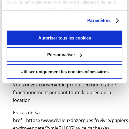
ou qu'ils ont collectées lors de votre utilisation de leurs
Avec report de la dette
services. Vous consentez à nos cookies si vous
Vous pouvez garder le véhicule. Le prêteur
continuez à utiliser notre site Web.
peut vous demander une indemnité égale
Paramètres
à 4 % des loyers reportés.
Autoriser tous les cookies
Entretien du bien
Personnaliser
Les frais d'entretien du bien restent à votre
Utiliser uniquement les cookies nécessaires
charge, en tant que locataire.
Vous devez conserver le produit en bon état de
fonctionnement pendant toute la durée de la
location.
En cas de <a
href="https://www.civrieuxdazergues.fr/vivre/papiers
et-citoyennete/?xml=F11007">vice caché</a>,