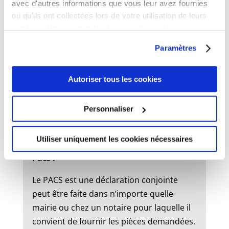
avec d'autres informations que vous leur avez fournies
ou qu'ils ont collectées lors de votre utilisation de leurs
services. Vous consentez à nos cookies si vous
État civil
continuez à utiliser notre site Web.
Paramètres
Mariage :
Autoriser tous les cookies
Un dossier de mariage est à retirer en
mairie. Le mariage peut être célébré dans
Personnaliser
la commune où l’un des futurs époux à
son domicile ou sa résidence.
Utiliser uniquement les cookies nécessaires
Pacs :
Le PACS est une déclaration conjointe
peut être faite dans n’importe quelle
mairie ou chez un notaire pour laquelle il
convient de fournir les pièces demandées.