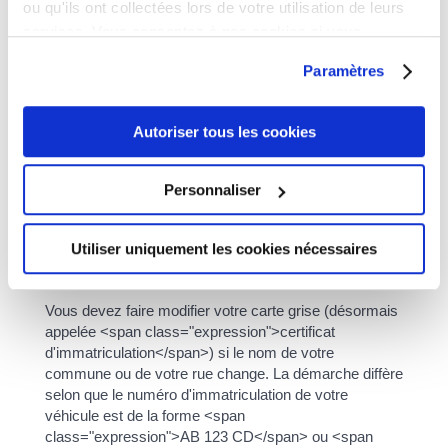
ou qu'ils ont collectées lors de votre utilisation de leurs
modifier la carte grise si ma ville ou ma rue change
services. Vous consentez à nos cookies si vous
de nom ?
continuez à utiliser notre site Web.
Paramètres
Question-réponse
Autoriser tous les cookies
Comment faire modifier la
carte grise si ma ville ou ma
Personnaliser
rue change de nom ?
Utiliser uniquement les cookies nécessaires
Vérifié le 01/01/2021 - Direction de l'information légale et
administrative (Première ministre)
Vous devez faire modifier votre carte grise (désormais
appelée <span class="expression">certificat
d'immatriculation</span>) si le nom de votre
commune ou de votre rue change. La démarche diffère
selon que le numéro d'immatriculation de votre
véhicule est de la forme <span
class="expression">AB 123 CD</span> ou <span