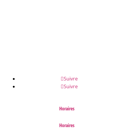
04 78 43 04 17
NOUS ÉCRIRE
NUMÉROS D'URGENCE
FAQ
Suivre
Suivre
Horaires
Horaires