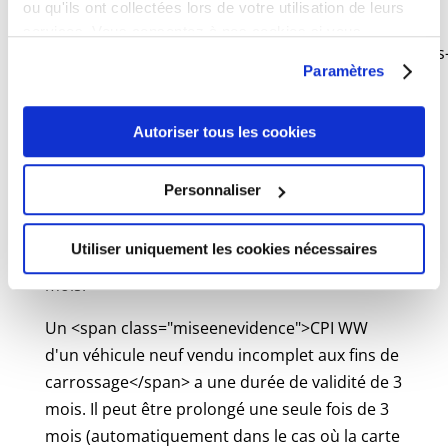
ou qu'ils ont collectées lors de votre utilisation de leurs
Un <a
services. Vous consentez à nos cookies si vous
href="https://www.civrieuxdazergues.fr/vivre/papiers
continuez à utiliser notre site Web.
Paramètres
et-citoyennete/?xml=R55427">CPI WW</a>
permet de circuler à l'étranger. Toutefois, la
Autoriser tous les cookies
validité d'un CPI WW français reste soumise à
l'accord de l'État dans lequel vous allez
circuler.
Personnaliser
Un <span class="miseenevidence">CPI WW
Utiliser uniquement les cookies nécessaires
standard</span> a une durée de validité de 4
mois.
Un <span class="miseenevidence">CPI WW
d'un véhicule neuf vendu incomplet aux fins de
carrossage</span> a une durée de validité de 3
mois. Il peut être prolongé une seule fois de 3
mois (automatiquement dans le cas où la carte