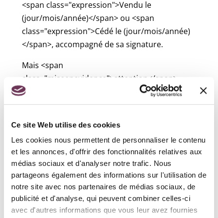
<span class="expression">Vendu le
(jour/mois/année)</span> ou <span
class="expression">Cédé le (jour/mois/année)
</span>, accompagné de sa signature.
Mais <span
class="miseenevidence">attention</span>,
l'acheteur ne pourra pas ré-immatriculer ce
véhicule avec le CPI : il devra obligatoirement
attendre le certificat d'immatriculation définitif
Ce site Web utilise des cookies
remis par le vendeur pour demander une
Les cookies nous permettent de personnaliser le contenu
nouvelle immatriculation.
et les annonces, d'offrir des fonctionnalités relatives aux
À savoir
médias sociaux et d'analyser notre trafic. Nous
partageons également des informations sur l'utilisation de
pour un véhicule de location courte durée, la
notre site avec nos partenaires de médias sociaux, de
durée du CPI est portée à 8 mois. Pour une
publicité et d'analyse, qui peuvent combiner celles-ci
immatriculation diplomatique, sa durée est de
avec d'autres informations que vous leur avez fournies
3 mois.